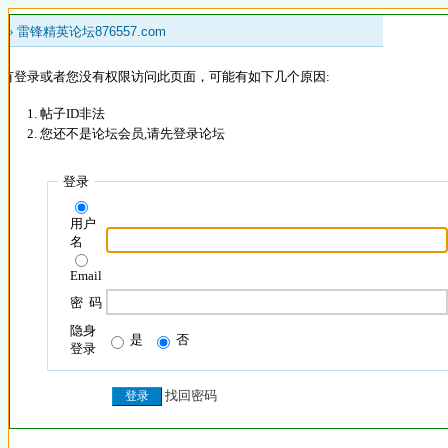
 »
雷锋精英论坛876557.com
没有登录或者您没有权限访问此页面，可能有如下几个原因:
帖子ID非法
您还不是论坛会员,请先登录论坛
登录
用户
名
Email
密 码
隐身
是
否
登录
找回密码