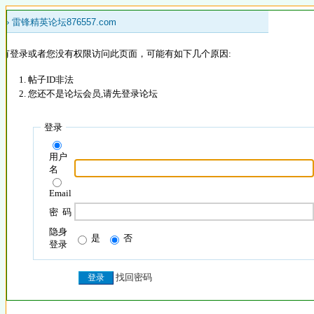
 »
雷锋精英论坛876557.com
没有登录或者您没有权限访问此页面，可能有如下几个原因:
帖子ID非法
您还不是论坛会员,请先登录论坛
登录
用户
名
Email
密 码
隐身
是
否
登录
找回密码