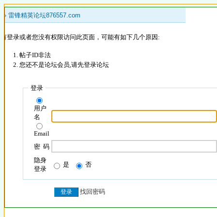
 »
雷锋精英论坛876557.com
没有登录或者您没有权限访问此页面，可能有如下几个原因:
帖子ID非法
您还不是论坛会员,请先登录论坛
登录
用户
名
Email
密 码
隐身
是
否
登录
找回密码