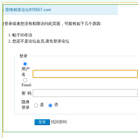
 »
雷锋精英论坛876557.com
没有登录或者您没有权限访问此页面，可能有如下几个原因:
帖子ID非法
您还不是论坛会员,请先登录论坛
登录
用户
名
Email
密 码
隐身
是
否
登录
找回密码